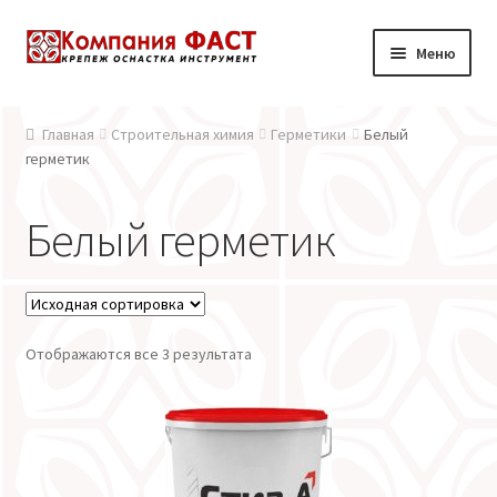
Перейти к навигации
Перейти к содержимому
Меню
Главная
Главная
Строительная химия
Герметики
Белый
герметик
О компании
Белый герметик
Каталог
Доставка и оплата
Контакты
Отображаются все 3 результата
Новости
Мой аккаунт