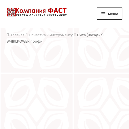
Перейти к навигации
Перейти к содержимому
Меню
Главная
Главная
Оснастка к инструменту
Бита (насадка)
WHIRLPOWER профи
О компании
Каталог
Доставка и оплата
Контакты
Новости
Мой аккаунт