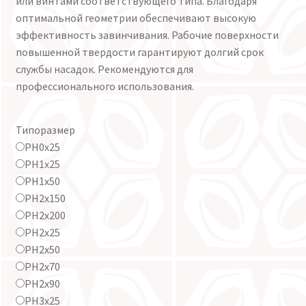
или винтами соответствующего типа. Благодаря
оптимальной геометрии обеспечивают высокую
эффективность завинчивания. Рабочие поверхности
повышенной твердости гарантируют долгий срок
службы насадок. Рекомендуются для
профессионального использования.
Типоразмер
PH0x25
PH1x25
PH1x50
PH2x150
PH2x200
PH2x25
PH2x50
PH2x70
PH2x90
PH3x25