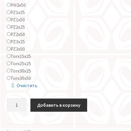
PH3x50
PZ1x25
PZ1x50
PZ2x25
PZ2x50
PZ3x25
PZ3x50
Torx15x25
Torx25x25
Torx30x25
Torx30x50
Очистить
Количество
Добавить в корзину