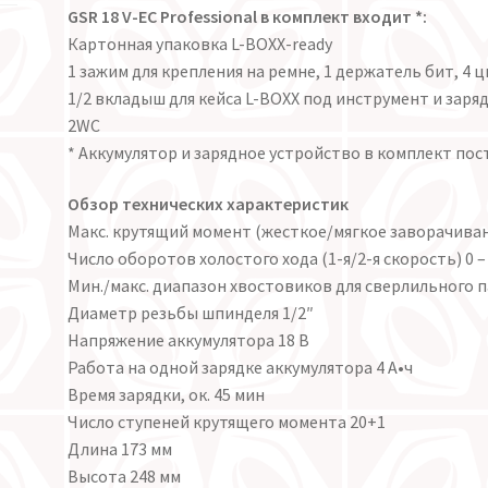
GSR 18 V-EC Professional в комплект входит *:
Картонная упаковка L-BOXX-ready
1 зажим для крепления на ремне, 1 держатель бит, 4
1/2 вкладыш для кейса L-BOXX под инструмент и заряд
2WC
* Аккумулятор и зарядное устройство в комплект пос
Обзор технических характеристик
Макс. крутящий момент (жесткое/мягкое заворачивани
Число оборотов холостого хода (1-я/2-я скорость) 0 – 
Мин./макс. диапазон хвостовиков для сверлильного па
Диаметр резьбы шпинделя 1/2″
Напряжение аккумулятора 18 В
Работа на одной зарядке аккумулятора 4 А•ч
Время зарядки, ок. 45 мин
Число ступеней крутящего момента 20+1
Длина 173 мм
Высота 248 мм