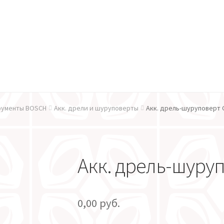
плата
плата
Контакты
Контакты
Новости
Новости
Мой аккаунт
Мой аккаунт
рументы BOSCH
Акк. дрели и шуруповерты
Акк. дрель-шуруповерт G
Акк. дрель-шуруп
0,00
руб.