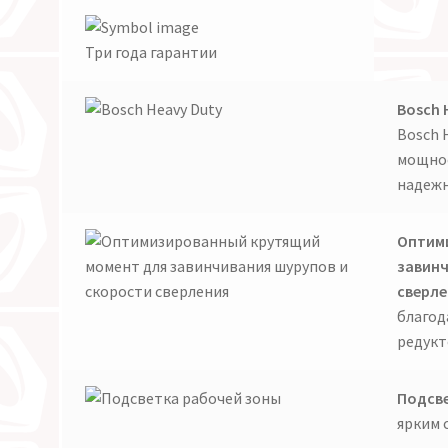
Три года гарантии
Bosch 
Bosch 
мощнос
надежн
Оптим
завинч
сверле
благод
редукт
Подсве
ярким 