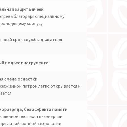
льная защита ячеек
егрева благодаря специальному
роводящему корпусу
ьный срок службы двигателя
й подвес инструмента
я смена оснастки
зажимной патрон легко открывается и
ается
моразряда, без эффекта памяти
вышенной плотностью энергии
аря литий-ионной технологии