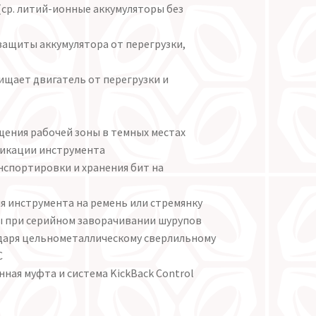
(ср. литий-ионные аккумуляторы без
а защиты аккумулятора от перегрузки,
щищает двигатель от перегрузки и
щения рабочей зоны в темных местах
фикации инструмента
спортировки и хранения бит на
 инструмента на ремень или стремянку
ы при серийном заворачивании шурупов
одаря цельнометаллическому сверлильному
C
ная муфта и система KickBack Control