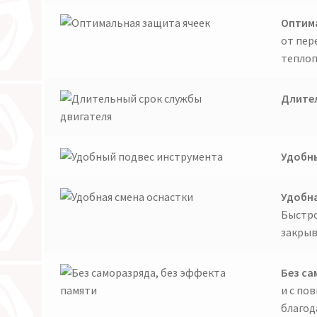
Оптима
от пер
теплоп
Длител
Удобны
Удобна
Быстро
закрыв
Без са
и с по
благод