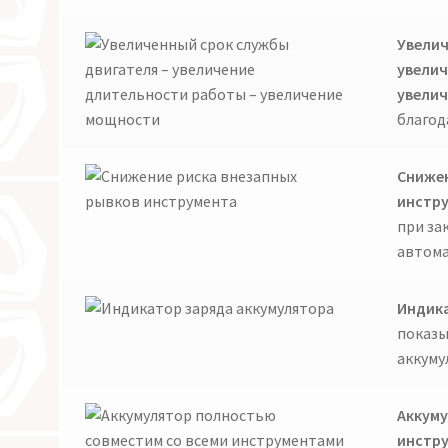
Увелич
увелич
увели
благод
Снижен
инстр
при за
автома
Индика
показы
аккуму
Аккуму
инстр