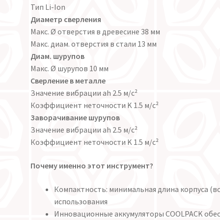
Тип Li-Ion
Диаметр сверления
Макс. Ø отверстия в древесине 38 мм
Макс. диам. отверстия в стали 13 мм
Диам. шурупов
Макс. Ø шурупов 10 мм
Сверление в металле
Значение вибрации ah 2.5 м/с²
Коэффициент неточности K 1.5 м/с²
Заворачивание шурупов
Значение вибрации ah 2.5 м/с²
Коэффициент неточности K 1.5 м/с²
Почему именно этот инструмент?
Компактность: минимальная длина корпуса (вс
использования
Инновационные аккумуляторы COOLPACK обес