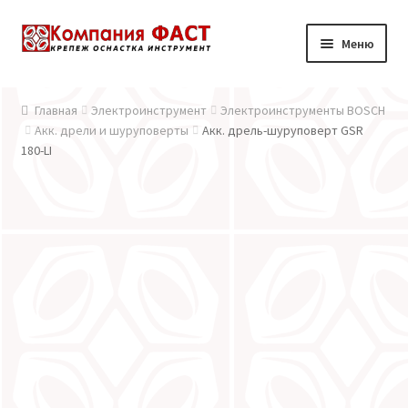
Перейти к навигации
Перейти к содержимому
Меню
Главная
Главная
Электроинструмент
Электроинструменты BOSCH
Акк. дрели и шуруповерты
Акк. дрель-шуруповерт GSR
О компании
180-LI
Каталог
Доставка и оплата
Контакты
Новости
Мой аккаунт