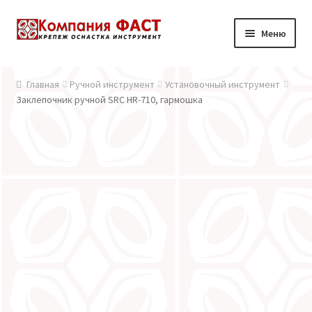
Перейти к навигации
Перейти к содержимому
Меню
Главная
Главная
Ручной инструмент
Установочный инструмент
Заклепочник ручной SRC HR-710, гармошка
О компании
Каталог
Доставка и оплата
Контакты
Новости
Мой аккаунт